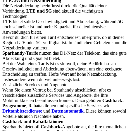
LTE, 5G und Netzabdeckung
Die Netzabdeckung beeinflusst direkt die Qualität deiner
Verbindung.
LTE und 5G
sind aktuell die wichtigsten
Technologien.
LTE
bietet solide Geschwindigkeit und Abdeckung, während
5G
noch schneller ist und mehr Kapazität für datenintensive
Anwendungen bietet.
Bevor du dich für einen Tarif entscheidest, überprüfe, ob in deiner
Region LTE oder 5G verfügbar ist. In ländlichen Gebieten kann die
Netzabdeckung variieren.
Sparhandy-Tarife
nutzen das D1-Netz der Telekom, das eine gute
Abdeckung und Qualität bietet.
Bei der Wahl eines Tarifs ist es sinnvoll, deine Bedürfnisse an
Geschwindigkeit und Abdeckung abzuwägen, um eine geeignete
Entscheidung zu treffen. Hefte Wert auf hohe Netzabdeckung,
insbesondere wenn du viel unterwegs bist.
Zusätzliche Services und Angebote
Wenn Sie einen Vertrag bei Sparhandy abschließen, gibt es
verschiedene zusätzliche Services und Angebote, die Ihre
Mobilfunkkosten beeinflussen können. Dazu gehören
Cashback-
Programme
, Rabattaktionen und spezifische Services wie
Drittanbieterdienste
und
Datenautomatik
. Diese können sowohl
Vorteile als auch Nachteile haben.
Cashback und Rabattaktionen
Sparhandy bietet oft
Cashback
-Angebote an, die Ihre monatlichen