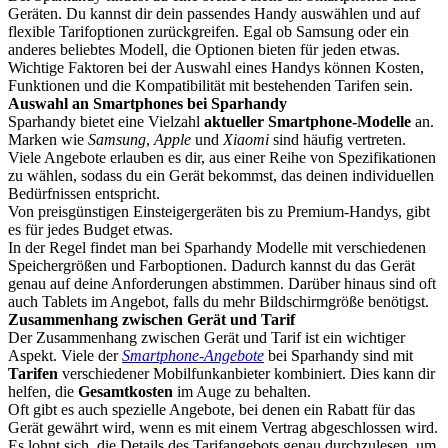
Geräten. Du kannst dir dein passendes Handy auswählen und auf
flexible Tarifoptionen zurückgreifen. Egal ob Samsung oder ein
anderes beliebtes Modell, die Optionen bieten für jeden etwas.
Wichtige Faktoren bei der Auswahl eines Handys können Kosten,
Funktionen und die Kompatibilität mit bestehenden Tarifen sein.
Auswahl an Smartphones bei Sparhandy
Sparhandy bietet eine Vielzahl
aktueller Smartphone-Modelle
an.
Marken wie
Samsung
,
Apple
und
Xiaomi
sind häufig vertreten.
Viele Angebote erlauben es dir, aus einer Reihe von Spezifikationen
zu wählen, sodass du ein Gerät bekommst, das deinen individuellen
Bedürfnissen entspricht.
Von preisgünstigen Einsteigergeräten bis zu Premium-Handys, gibt
es für jedes Budget etwas.
In der Regel findet man bei Sparhandy Modelle mit verschiedenen
Speichergrößen und Farboptionen. Dadurch kannst du das Gerät
genau auf deine Anforderungen abstimmen. Darüber hinaus sind oft
auch Tablets im Angebot, falls du mehr Bildschirmgröße benötigst.
Zusammenhang zwischen Gerät und Tarif
Der Zusammenhang zwischen Gerät und Tarif ist ein wichtiger
Aspekt. Viele der
Smartphone-Angebote
bei Sparhandy sind mit
Tarifen
verschiedener Mobilfunkanbieter kombiniert. Dies kann dir
helfen, die
Gesamtkosten
im Auge zu behalten.
Oft gibt es auch spezielle Angebote, bei denen ein Rabatt für das
Gerät gewährt wird, wenn es mit einem Vertrag abgeschlossen wird.
Es lohnt sich, die Details des Tarifangebots genau durchzulesen, um