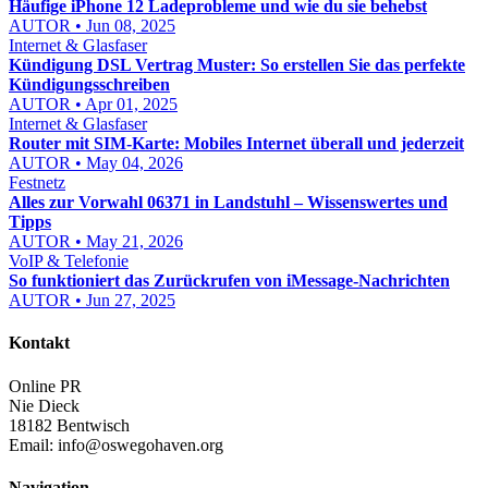
Häufige iPhone 12 Ladeprobleme und wie du sie behebst
AUTOR • Jun 08, 2025
Internet & Glasfaser
Kündigung DSL Vertrag Muster: So erstellen Sie das perfekte
Kündigungsschreiben
AUTOR • Apr 01, 2025
Internet & Glasfaser
Router mit SIM-Karte: Mobiles Internet überall und jederzeit
AUTOR • May 04, 2026
Festnetz
Alles zur Vorwahl 06371 in Landstuhl – Wissenswertes und
Tipps
AUTOR • May 21, 2026
VoIP & Telefonie
So funktioniert das Zurückrufen von iMessage-Nachrichten
AUTOR • Jun 27, 2025
Kontakt
Online PR
Nie Dieck
18182 Bentwisch
Email:
info@oswegohaven.org
Navigation