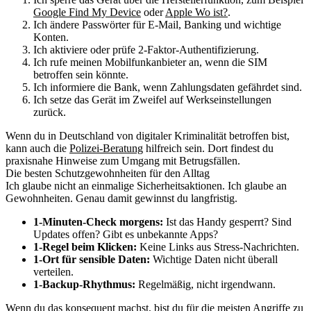
Google Find My Device
oder
Apple Wo ist?
.
Ich ändere Passwörter für E-Mail, Banking und wichtige
Konten.
Ich aktiviere oder prüfe 2-Faktor-Authentifizierung.
Ich rufe meinen Mobilfunkanbieter an, wenn die SIM
betroffen sein könnte.
Ich informiere die Bank, wenn Zahlungsdaten gefährdet sind.
Ich setze das Gerät im Zweifel auf Werkseinstellungen
zurück.
Wenn du in Deutschland von digitaler Kriminalität betroffen bist,
kann auch die
Polizei-Beratung
hilfreich sein. Dort findest du
praxisnahe Hinweise zum Umgang mit Betrugsfällen.
Die besten Schutzgewohnheiten für den Alltag
Ich glaube nicht an einmalige Sicherheitsaktionen. Ich glaube an
Gewohnheiten. Genau damit gewinnst du langfristig.
1-Minuten-Check morgens:
Ist das Handy gesperrt? Sind
Updates offen? Gibt es unbekannte Apps?
1-Regel beim Klicken:
Keine Links aus Stress-Nachrichten.
1-Ort für sensible Daten:
Wichtige Daten nicht überall
verteilen.
1-Backup-Rhythmus:
Regelmäßig, nicht irgendwann.
Wenn du das konsequent machst, bist du für die meisten Angriffe zu