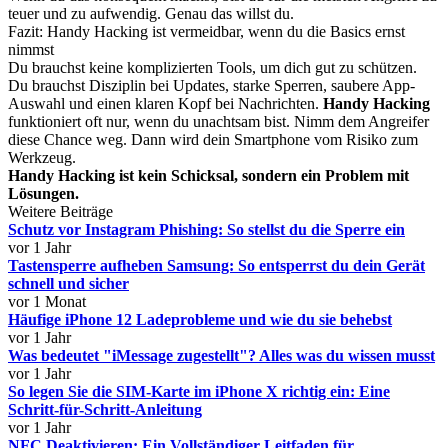
teuer und zu aufwendig. Genau das willst du.
Fazit: Handy Hacking ist vermeidbar, wenn du die Basics ernst
nimmst
Du brauchst keine komplizierten Tools, um dich gut zu schützen.
Du brauchst Disziplin bei Updates, starke Sperren, saubere App-
Auswahl und einen klaren Kopf bei Nachrichten.
Handy Hacking
funktioniert oft nur, wenn du unachtsam bist. Nimm dem Angreifer
diese Chance weg. Dann wird dein Smartphone vom Risiko zum
Werkzeug.
Handy Hacking ist kein Schicksal, sondern ein Problem mit
Lösungen.
Weitere Beiträge
Schutz vor Instagram Phishing: So stellst du die Sperre ein
vor 1 Jahr
Tastensperre aufheben Samsung: So entsperrst du dein Gerät
schnell und sicher
vor 1 Monat
Häufige iPhone 12 Ladeprobleme und wie du sie behebst
vor 1 Jahr
Was bedeutet "iMessage zugestellt"? Alles was du wissen musst
vor 1 Jahr
So legen Sie die SIM-Karte im iPhone X richtig ein: Eine
Schritt-für-Schritt-Anleitung
vor 1 Jahr
NFC Deaktivieren: Ein Vollständiger Leitfaden für