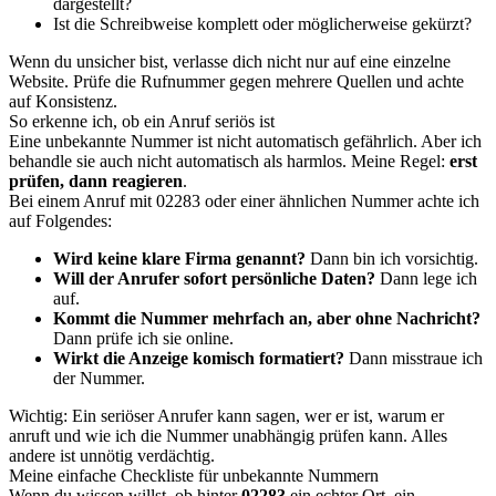
dargestellt?
Ist die Schreibweise komplett oder möglicherweise gekürzt?
Wenn du unsicher bist, verlasse dich nicht nur auf eine einzelne
Website. Prüfe die Rufnummer gegen mehrere Quellen und achte
auf Konsistenz.
So erkenne ich, ob ein Anruf seriös ist
Eine unbekannte Nummer ist nicht automatisch gefährlich. Aber ich
behandle sie auch nicht automatisch als harmlos. Meine Regel:
erst
prüfen, dann reagieren
.
Bei einem Anruf mit 02283 oder einer ähnlichen Nummer achte ich
auf Folgendes:
Wird keine klare Firma genannt?
Dann bin ich vorsichtig.
Will der Anrufer sofort persönliche Daten?
Dann lege ich
auf.
Kommt die Nummer mehrfach an, aber ohne Nachricht?
Dann prüfe ich sie online.
Wirkt die Anzeige komisch formatiert?
Dann misstraue ich
der Nummer.
Wichtig: Ein seriöser Anrufer kann sagen, wer er ist, warum er
anruft und wie ich die Nummer unabhängig prüfen kann. Alles
andere ist unnötig verdächtig.
Meine einfache Checkliste für unbekannte Nummern
Wenn du wissen willst, ob hinter
02283
ein echter Ort, ein