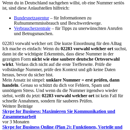
Wenn du in Deutschland nachgehen willst, ob eine Nummer seriös
ist, sind diese Anlaufstellen hilfreich:
Bundesnetzagentur
– für Informationen zu
Rufnummernmissbrauch und Beschwerdewege.
Verbraucherzentrale
– für Tipps zu unerwünschten Anrufen
und Betrugsmaschen.
02283 vorwahl welcher ort: Die kurze Einordnung für den Alltag
Ich mache es einfach: Wenn du
02283 vorwahl welcher ort
suchst,
dann ist die wichtigste Erkenntnis, dass diese Nummer in der
gezeigten Form
nicht wie eine saubere deutsche Ortsvorwahl
wirkt
. Verlass dich nicht auf die erste Trefferseite. Prüfe die
vollständige Nummer, prüfe den Kontext und gib keine Daten
heraus, bevor du sicher bist.
Mein Ansatz ist simpel:
unklare Nummer = erst prüfen, dann
handeln
. Genau so schützt du dich vor Fehlern, Spam und
unnötigem Stress. Und wenn du die Nummer irgendwo wieder
siehst, weißt du jetzt:
02283 vorwahl welcher ort
ist kein Fall für
schnelle Annahmen, sondern für sauberes Prüfen.
Weitere Beiträge
Skype for Business: Maximieren Sie Kommunikation und
Zusammenarbeit
vor 3 Monaten
Skype for Business Online (Plan 2): Funktionen, Vorteile und