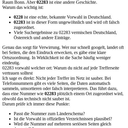
Raum Bonn. Aber
02283
ist eine andere Geschichte.
Warum das wichtig ist:
0228
ist eine echte, bekannte Vorwahl in Deutschland.
02283
ist in dieser Form ungewöhnlich und wird oft falsch
zugeordnet.
Viele Suchergebnisse zu 02283 vermischen Deutschland,
Österreich und andere Einträge.
Genau das sorgt für Verwirrung. Wer nur schnell googelt, landet oft
bei Seiten, die den Eindruck erwecken, es gäbe eine klare
Ortszuordnung. In Wirklichkeit ist die Sache häufig weniger
eindeutig.
02283 vorwahl welcher ort: Warum du nicht auf jede Trefferseite
vertrauen solltest
Ich sage es direkt: Nicht jeder Treffer im Netz ist sauber. Bei
Telefonnummern gibt es viele Seiten, die Daten automatisch
sammeln, umsortieren oder falsch interpretieren. Das führt dazu,
dass eine Nummer wie
02283
plötzlich einem Ort zugeordnet wird,
obwohl das technisch nicht sauber ist.
Darum prüfe ich immer diese Punkte:
Passt die Nummer zum Länderschema?
Ist die Vorwahl in offiziellen Verzeichnissen plausibel?
Wird die Nummer auf mehreren seriösen Seiten gleich