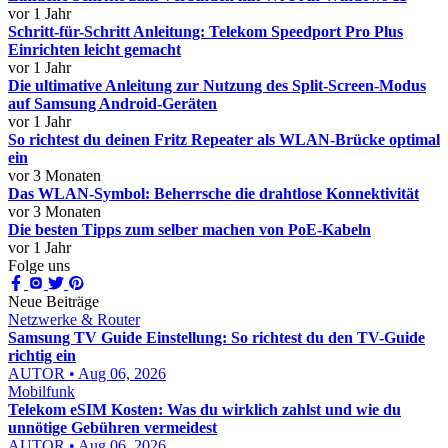
vor 1 Jahr
Schritt-für-Schritt Anleitung: Telekom Speedport Pro Plus
Einrichten leicht gemacht
vor 1 Jahr
Die ultimative Anleitung zur Nutzung des Split-Screen-Modus
auf Samsung Android-Geräten
vor 1 Jahr
So richtest du deinen Fritz Repeater als WLAN-Brücke optimal
ein
vor 3 Monaten
Das WLAN-Symbol: Beherrsche die drahtlose Konnektivität
vor 3 Monaten
Die besten Tipps zum selber machen von PoE-Kabeln
vor 1 Jahr
Folge uns
Neue Beiträge
Netzwerke & Router
Samsung TV Guide Einstellung: So richtest du den TV-Guide
richtig ein
AUTOR • Aug 06, 2026
Mobilfunk
Telekom eSIM Kosten: Was du wirklich zahlst und wie du
unnötige Gebühren vermeidest
AUTOR • Aug 06, 2026