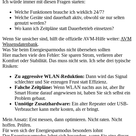
Ich würde immer mit diesen Fragen starten:
Welche Funktionen brauche ich wirklich 24/7?
Welche Geräte sind dauerhaft aktiv, obwohl sie nur selten
genutzt werden?
Wo kann ich Zeitpläne statt Dauerbetrieb einsetzen?
Wenn Sie unsicher sind, hilft die offizielle AVM-Hilfe weiter:
AVM
Wissensdatenbank
.
Was Sie beim Energiesparmodus nicht übersehen sollten
Hier machen viele den Fehler: Sie sparen Strom, verlieren aber
Komfort oder Stabilität. Das muss nicht sein. Ich sehe drei typische
Risiken:
Zu aggressive WLAN-Reduktion:
Dann wird das Signal
schlechter und Sie erzeugen Frust statt Effizienz.
Falsche Zeitpläne:
Wenn WLAN nachts aus ist, aber Ihr
Smart Home darauf angewiesen ist, haben Sie sich selbst ein
Problem gebaut.
Unnötige Zusatzhardware:
Ein alter Repeater oder USB-
Verbraucher kann mehr kosten, als er bringt.
Mein Ansatz: Erst messen, dann optimieren. Nicht raten. Nicht
hoffen. Prüfen.
Für wen sich der Energiesparmodus besonders lohnt
Der Energiesparmodus lohnt sich besonders, wenn Sie eine dieser