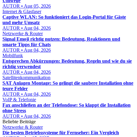
Umwege
AUTOR • Aug 05, 2026
Internet & Glasfaser
Captive WLAN: So funktioniert das Login-Portal für Gäste
und mehr Umsatz
AUTOR • Aug 04, 2026
Netzwerke & Router
Signal Emoji richtig nutzen: Bedeutung, Reaktionen und
smarte Tipps für Chats
AUTOR • Aug 04, 2026
Mobilfunk
Entsprechen Abkürzungen: Bedeutung, Regeln und wie du sie
richtig verwendest
AUTOR • Aug 04, 2026
Satellitenkommunikation
SAT Anlagen Montage: So gelingt die saubere Installation ohne
teure Fehler
AUTOR • Aug 04, 2026
VoIP & Telefonie
Fax anschließen an der Telefondose: So klappt die Installation
ohne Stress
AUTOR • Aug 04, 2026
Beliebte Beiträge
Netzwerke & Router
Die besten Betriebssysteme für Fernseher: Ein Vergleich