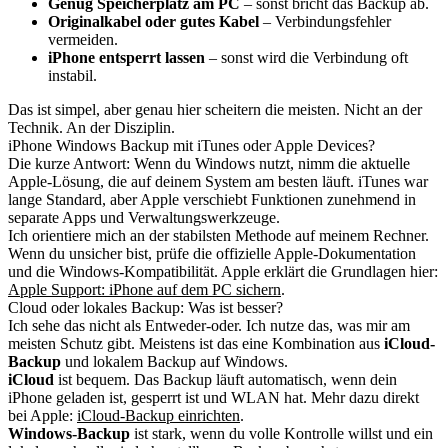
Genug Speicherplatz am PC
– sonst bricht das Backup ab.
Originalkabel oder gutes Kabel
– Verbindungsfehler
vermeiden.
iPhone entsperrt lassen
– sonst wird die Verbindung oft
instabil.
Das ist simpel, aber genau hier scheitern die meisten. Nicht an der
Technik. An der Disziplin.
iPhone Windows Backup mit iTunes oder Apple Devices?
Die kurze Antwort: Wenn du Windows nutzt, nimm die aktuelle
Apple-Lösung, die auf deinem System am besten läuft. iTunes war
lange Standard, aber Apple verschiebt Funktionen zunehmend in
separate Apps und Verwaltungswerkzeuge.
Ich orientiere mich an der stabilsten Methode auf meinem Rechner.
Wenn du unsicher bist, prüfe die offizielle Apple-Dokumentation
und die Windows-Kompatibilität. Apple erklärt die Grundlagen hier:
Apple Support: iPhone auf dem PC sichern
.
Cloud oder lokales Backup: Was ist besser?
Ich sehe das nicht als Entweder-oder. Ich nutze das, was mir am
meisten Schutz gibt. Meistens ist das eine Kombination aus
iCloud-
Backup
und lokalem Backup auf Windows.
iCloud
ist bequem. Das Backup läuft automatisch, wenn dein
iPhone geladen ist, gesperrt ist und WLAN hat. Mehr dazu direkt
bei Apple:
iCloud-Backup einrichten
.
Windows-Backup
ist stark, wenn du volle Kontrolle willst und ein