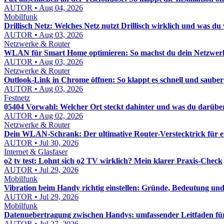
AUTOR • Aug 04, 2026
Mobilfunk
Drillisch Netz: Welches Netz nutzt Drillisch wirklich und was d
AUTOR • Aug 03, 2026
Netzwerke & Router
WLAN für Smart Home optimieren: So machst du dein Netzwerk st
AUTOR • Aug 03, 2026
Netzwerke & Router
Outlook-Link in Chrome öffnen: So klappt es schnell und sauber
AUTOR • Aug 03, 2026
Festnetz
05404 Vorwahl: Welcher Ort steckt dahinter und was du darübe
AUTOR • Aug 02, 2026
Netzwerke & Router
Dein WLAN-Schrank: Der ultimative Router-Verstecktrick für 
AUTOR • Jul 30, 2026
Internet & Glasfaser
o2 tv test: Lohnt sich o2 TV wirklich? Mein klarer Praxis-Check
AUTOR • Jul 29, 2026
Mobilfunk
Vibration beim Handy richtig einstellen: Gründe, Bedeutung un
AUTOR • Jul 29, 2026
Mobilfunk
Datenuebertragung zwischen Handys: umfassender Leitfaden für
AUTOR • Jul 27, 2026