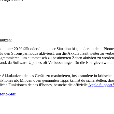
 nutzen:
unter 20 % fällt oder du in einer Situation bist, in der du dein iPhone
du den Stromsparmodus aktivierst, um die Akkulaufzeit weiter zu verbe
rammieren, um automatisch zu bestimmten Zeiten aktiviert zu werden
and, da Software-Updates oft Verbesserungen für die Energieverwaltun
Akkulaufzeit deines Geräts zu maximieren, insbesondere in kritischen 
iPhones ab. Mit den oben genannten Tipps kannst du sicherstellen, da
che Funktionen deines iPhones, besuche die offizielle
Apple Support 
hone-Star