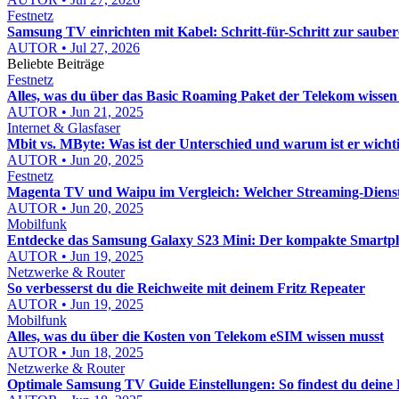
Festnetz
Samsung TV einrichten mit Kabel: Schritt-für-Schritt zur sauber
AUTOR • Jul 27, 2026
Beliebte Beiträge
Festnetz
Alles, was du über das Basic Roaming Paket der Telekom wissen
AUTOR • Jun 21, 2025
Internet & Glasfaser
Mbit vs. MByte: Was ist der Unterschied und warum ist er wicht
AUTOR • Jun 20, 2025
Festnetz
Magenta TV und Waipu im Vergleich: Welcher Streaming-Dienst i
AUTOR • Jun 20, 2025
Mobilfunk
Entdecke das Samsung Galaxy S23 Mini: Der kompakte Smartp
AUTOR • Jun 19, 2025
Netzwerke & Router
So verbesserst du die Reichweite mit deinem Fritz Repeater
AUTOR • Jun 19, 2025
Mobilfunk
Alles, was du über die Kosten von Telekom eSIM wissen musst
AUTOR • Jun 18, 2025
Netzwerke & Router
Optimale Samsung TV Guide Einstellungen: So findest du deine