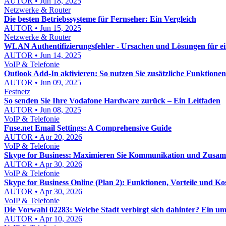
AUTOR • Jun 18, 2025
Netzwerke & Router
Die besten Betriebssysteme für Fernseher: Ein Vergleich
AUTOR • Jun 15, 2025
Netzwerke & Router
WLAN Authentifizierungsfehler - Ursachen und Lösungen für ein
AUTOR • Jun 14, 2025
VoIP & Telefonie
Outlook Add-In aktivieren: So nutzen Sie zusätzliche Funktionen 
AUTOR • Jun 09, 2025
Festnetz
So senden Sie Ihre Vodafone Hardware zurück – Ein Leitfaden
AUTOR • Jun 08, 2025
VoIP & Telefonie
Fuse.net Email Settings: A Comprehensive Guide
AUTOR • Apr 20, 2026
VoIP & Telefonie
Skype for Business: Maximieren Sie Kommunikation und Zusa
AUTOR • Apr 30, 2026
VoIP & Telefonie
Skype for Business Online (Plan 2): Funktionen, Vorteile und Ko
AUTOR • Apr 30, 2026
VoIP & Telefonie
Die Vorwahl 02283: Welche Stadt verbirgt sich dahinter? Ein u
AUTOR • Apr 10, 2026