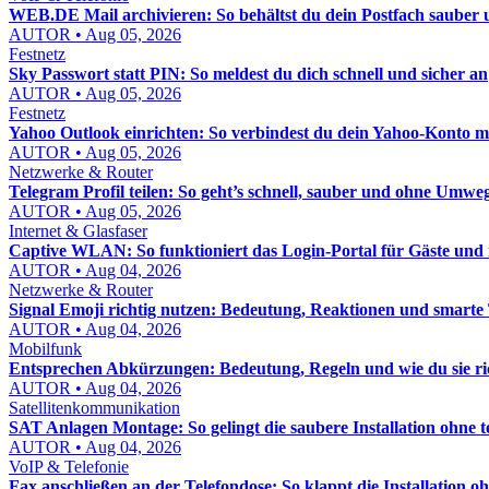
WEB.DE Mail archivieren: So behältst du dein Postfach sauber u
AUTOR • Aug 05, 2026
Festnetz
Sky Passwort statt PIN: So meldest du dich schnell und sicher an
AUTOR • Aug 05, 2026
Festnetz
Yahoo Outlook einrichten: So verbindest du dein Yahoo-Konto mi
AUTOR • Aug 05, 2026
Netzwerke & Router
Telegram Profil teilen: So geht’s schnell, sauber und ohne Umwe
AUTOR • Aug 05, 2026
Internet & Glasfaser
Captive WLAN: So funktioniert das Login-Portal für Gäste un
AUTOR • Aug 04, 2026
Netzwerke & Router
Signal Emoji richtig nutzen: Bedeutung, Reaktionen und smarte
AUTOR • Aug 04, 2026
Mobilfunk
Entsprechen Abkürzungen: Bedeutung, Regeln und wie du sie ri
AUTOR • Aug 04, 2026
Satellitenkommunikation
SAT Anlagen Montage: So gelingt die saubere Installation ohne t
AUTOR • Aug 04, 2026
VoIP & Telefonie
Fax anschließen an der Telefondose: So klappt die Installation oh