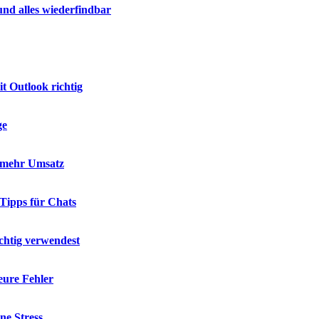
nd alles wiederfindbar
t Outlook richtig
ge
d mehr Umsatz
 Tipps für Chats
chtig verwendest
eure Fehler
ne Stress