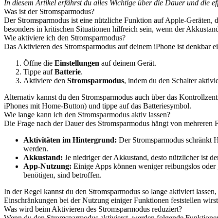
In diesem Artikel erfährst du alles Wichtige über die Dauer und die 
Was ist der Stromsparmodus?
Der Stromsparmodus ist eine nützliche Funktion auf Apple-Geräten, d
besonders in kritischen Situationen hilfreich sein, wenn der Akkustan
Wie aktiviere ich den Stromsparmodus?
Das Aktivieren des Stromsparmodus auf deinem iPhone ist denkbar ei
Öffne die
Einstellungen
auf deinem Gerät.
Tippe auf
Batterie
.
Aktiviere den
Stromsparmodus
, indem du den Schalter aktivie
Alternativ kannst du den Stromsparmodus auch über das Kontrollzentr
iPhones mit Home-Button) und tippe auf das Batteriesymbol.
Wie lange kann ich den Stromsparmodus aktiv lassen?
Die Frage nach der Dauer des Stromsparmodus hängt von mehreren F
Aktivitäten im Hintergrund:
Der Stromsparmodus schränkt Hint
werden.
Akkustand:
Je niedriger der Akkustand, desto nützlicher ist 
App-Nutzung:
Einige Apps können weniger reibungslos oder g
benötigen, sind betroffen.
In der Regel kannst du den Stromsparmodus so lange aktiviert lassen,
Einschränkungen bei der Nutzung einiger Funktionen feststellen wirst
Was wird beim Aktivieren des Stromsparmodus reduziert?
Wenn du den Stromsparmodus aktivierst, werden folgende Funktionen