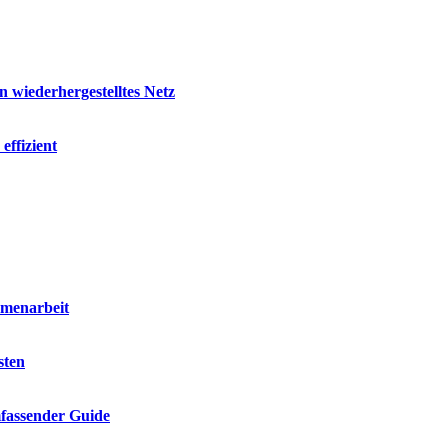
 wiederhergestelltes Netz
effizient
mmenarbeit
sten
mfassender Guide