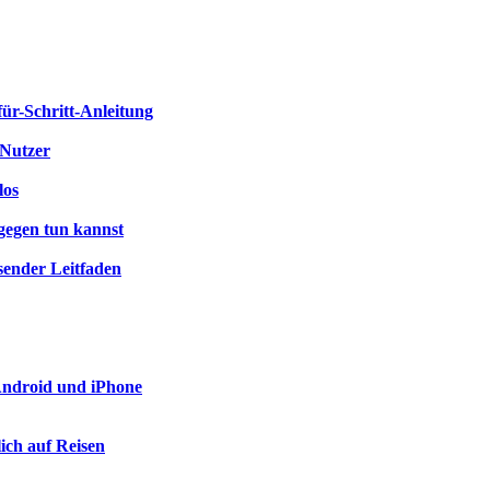
für-Schritt-Anleitung
-Nutzer
los
gegen tun kannst
sender Leitfaden
 Android und iPhone
ich auf Reisen