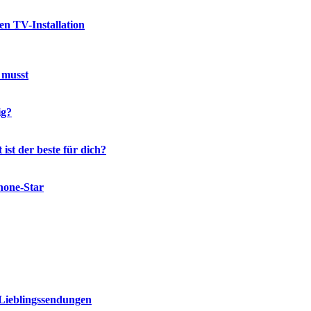
en TV-Installation
 musst
ig?
st der beste für dich?
hone-Star
 Lieblingssendungen