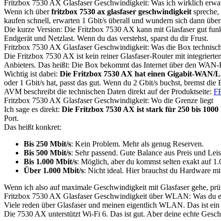
Fritzbox 7530 AX Glasfaser Geschwindigkeit: Was ich wirklich erwa
Wenn ich über
fritzbox 7530 ax glasfaser geschwindigkeit
spreche,
kaufen schnell, erwarten 1 Gbit/s überall und wundern sich dann über 
Die kurze Version: Die Fritzbox 7530 AX kann mit Glasfaser gut fu
Endgerät und Netzlast. Wenn du das verstehst, sparst du dir Frust.
Fritzbox 7530 AX Glasfaser Geschwindigkeit: Was die Box technisc
Die Fritzbox 7530 AX ist kein reiner Glasfaser-Router mit integrie
Anbieters. Das heißt: Die Box bekommt das Internet über den WAN-Por
Wichtig ist dabei:
Die Fritzbox 7530 AX hat einen Gigabit-WAN/
oder 1 Gbit/s hat, passt das gut. Wenn du 2 Gbit/s buchst, bremst die 
AVM beschreibt die technischen Daten direkt auf der Produktseite:
F
Fritzbox 7530 AX Glasfaser Geschwindigkeit: Wo die Grenze liegt
Ich sage es direkt:
Die Fritzbox 7530 AX ist stark für 250 bis 1000
Port.
Das heißt konkret:
Bis 250 Mbit/s
: Kein Problem. Mehr als genug Reserven.
Bis 500 Mbit/s
: Sehr passend. Gute Balance aus Preis und Leis
Bis 1.000 Mbit/s
: Möglich, aber du kommst selten exakt auf 1.
Über 1.000 Mbit/s
: Nicht ideal. Hier brauchst du Hardware mi
Wenn ich also auf maximale Geschwindigkeit mit Glasfaser gehe, prüfe
Fritzbox 7530 AX Glasfaser Geschwindigkeit über WLAN: Was du e
Viele reden über Glasfaser und meinen eigentlich WLAN. Das ist ein
Die 7530 AX unterstützt Wi-Fi 6. Das ist gut. Aber deine echte Ges