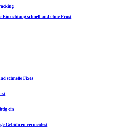
racking
e Einrichtung schnell und ohne Frust
d schnelle Fixes
sst
tig ein
ige Gebühren vermeidest