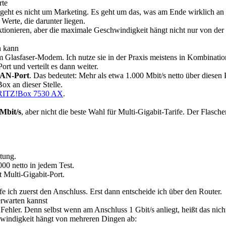
rte
 geht es nicht um Marketing. Es geht um das, was am Ende wirklich a
Werte, die darunter liegen.
nktionieren, aber die maximale Geschwindigkeit hängt nicht nur von 
h kann
rtem Glasfaser-Modem. Ich nutze sie in der Praxis meistens in Kombin
t und verteilt es dann weiter.
LAN-Port
. Das bedeutet: Mehr als etwa 1.000 Mbit/s netto über diesen P
Box an dieser Stelle.
RITZ!Box 7530 AX
.
 Mbit/s
, aber nicht die beste Wahl für Multi-Gigabit-Tarife. Der Flas
tung.
000 netto in jedem Test.
t Multi-Gigabit-Port.
 ich zuerst den Anschluss. Erst dann entscheide ich über den Router.
rwarten kannst
 Fehler. Denn selbst wenn am Anschluss 1 Gbit/s anliegt, heißt das 
chwindigkeit hängt von mehreren Dingen ab: