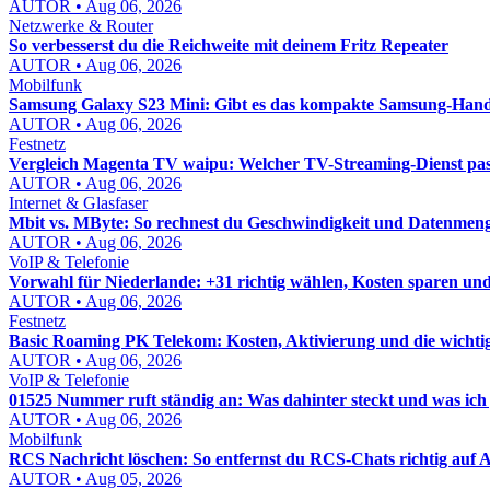
AUTOR • Aug 06, 2026
Netzwerke & Router
So verbesserst du die Reichweite mit deinem Fritz Repeater
AUTOR • Aug 06, 2026
Mobilfunk
Samsung Galaxy S23 Mini: Gibt es das kompakte Samsung-Hand
AUTOR • Aug 06, 2026
Festnetz
Vergleich Magenta TV waipu: Welcher TV-Streaming-Dienst pass
AUTOR • Aug 06, 2026
Internet & Glasfaser
Mbit vs. MByte: So rechnest du Geschwindigkeit und Datenmenge
AUTOR • Aug 06, 2026
VoIP & Telefonie
Vorwahl für Niederlande: +31 richtig wählen, Kosten sparen un
AUTOR • Aug 06, 2026
Festnetz
Basic Roaming PK Telekom: Kosten, Aktivierung und die wichti
AUTOR • Aug 06, 2026
VoIP & Telefonie
01525 Nummer ruft ständig an: Was dahinter steckt und was ich j
AUTOR • Aug 06, 2026
Mobilfunk
RCS Nachricht löschen: So entfernst du RCS-Chats richtig auf
AUTOR • Aug 05, 2026