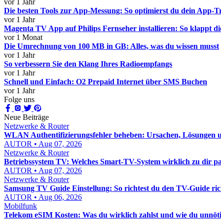
vor 1 Jahr
Die besten Tools zur App-Messung: So optimierst du dein App-T
vor 1 Jahr
Magenta TV App auf Philips Fernseher installieren: So klappt di
vor 1 Monat
Die Umrechnung von 100 MB in GB: Alles, was du wissen musst
vor 1 Jahr
So verbessern Sie den Klang Ihres Radioempfangs
vor 1 Jahr
Schnell und Einfach: O2 Prepaid Internet über SMS Buchen
vor 1 Jahr
Folge uns
Neue Beiträge
Netzwerke & Router
WLAN Authentifizierungsfehler beheben: Ursachen, Lösungen un
AUTOR • Aug 07, 2026
Netzwerke & Router
Betriebssystem TV: Welches Smart-TV-System wirklich zu dir pa
AUTOR • Aug 07, 2026
Netzwerke & Router
Samsung TV Guide Einstellung: So richtest du den TV-Guide rich
AUTOR • Aug 06, 2026
Mobilfunk
Telekom eSIM Kosten: Was du wirklich zahlst und wie du unnöt