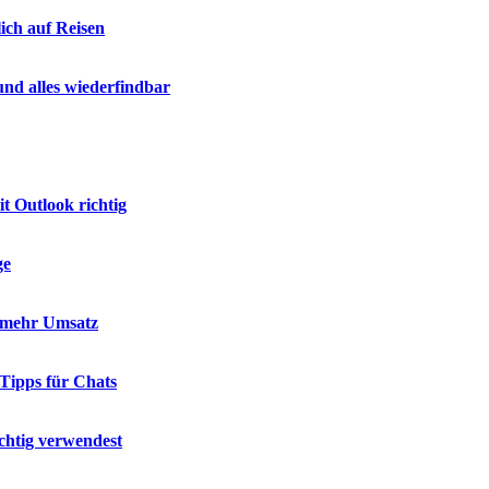
ich auf Reisen
nd alles wiederfindbar
t Outlook richtig
ge
d mehr Umsatz
 Tipps für Chats
chtig verwendest