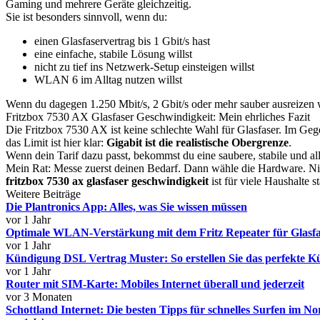
Gaming und mehrere Geräte gleichzeitig.
Sie ist besonders sinnvoll, wenn du:
einen Glasfaservertrag bis 1 Gbit/s hast
eine einfache, stabile Lösung willst
nicht zu tief ins Netzwerk-Setup einsteigen willst
WLAN 6 im Alltag nutzen willst
Wenn du dagegen 1.250 Mbit/s, 2 Gbit/s oder mehr sauber ausreizen 
Fritzbox 7530 AX Glasfaser Geschwindigkeit: Mein ehrliches Fazit
Die Fritzbox 7530 AX ist keine schlechte Wahl für Glasfaser. Im Gege
das Limit ist hier klar:
Gigabit ist die realistische Obergrenze
.
Wenn dein Tarif dazu passt, bekommst du eine saubere, stabile und all
Mein Rat: Messe zuerst deinen Bedarf. Dann wähle die Hardware. Ni
fritzbox 7530 ax glasfaser geschwindigkeit
ist für viele Haushalte 
Weitere Beiträge
Die Plantronics App: Alles, was Sie wissen müssen
vor 1 Jahr
Optimale WLAN-Verstärkung mit dem Fritz Repeater für Glasfa
vor 1 Jahr
Kündigung DSL Vertrag Muster: So erstellen Sie das perfekte 
vor 1 Jahr
Router mit SIM-Karte: Mobiles Internet überall und jederzeit
vor 3 Monaten
Schottland Internet: Die besten Tipps für schnelles Surfen im N