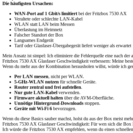
Die häufigsten Ursachen:
WAN-Port auf 1 Gbit/s limitiert
bei der Fritzbox 7530 AX
Veraltete oder schlechte LAN-Kabel
WLAN statt LAN beim Messen
Überlastung im Heimnetz
Falscher Standort der Box
Langsames Endgerät
Tarif oder Glasfaser-Übergabegerät liefert weniger als erwartet
Mein Ansatz ist simpel: Ich eliminiere die Fehlerquelle eine nach der a
Fritzbox 7530 AX Glasfaser Geschwindigkeit verbessern: Meine beste
Wenn du mehr aus der Kombination herausholen willst, würde ich g
Per LAN messen
, nicht per WLAN.
5-GHz-WLAN nutzen
für schnelle Geräte.
Router zentral und frei aufstellen
.
Nur gute LAN-Kabel
verwenden.
Firmware aktuell halten
über die AVM-Oberfläche.
Unnötige Hintergrund-Downloads
stoppen.
Geräte mit Wi-Fi 6
bevorzugen.
Wenn du diese Basics sauber machst, holst du aus der Box meist mehr 
Fritzbox 7530 AX Glasfaser Geschwindigkeit: Für wen sich die Box 
Ich würde die Fritzbox 7530 AX empfehlen, wenn du einen schnellen u