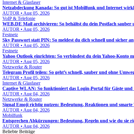
Internet & Glasfaser
Netzabdeckung Kanada: So gut ist Mobilfunk und Internet wirkl
AUTOR • Aug 05, 2026
VoIP & Telefonie
WEB.DE Mail archivieren: So behältst du dein Postfach sauber u
AUTOR • Aug 05, 2026
Festnetz
Sky Passwort statt PIN: So meldest du dich schnell und sicher an
AUTOR • Aug 05, 2026
Festnetz
Yahoo Outlook einrichten: So verbindest du dein Yahoo-Konto mi
AUTOR • Aug 05, 2026
Netzwerke & Router
Telegram Profil teilen: So geht’s schnell, sauber und ohne Umwe
AUTOR • Aug 05, 2026
Internet & Glasfaser
Captive WLAN: So funktioniert das Login-Portal für Gäste un
AUTOR • Aug 04, 2026
Netzwerke & Router
Signal Emoji richtig nutzen: Bedeutung, Reaktionen und smarte
AUTOR • Aug 04, 2026
Mobilfunk
Entsprechen Abkürzungen: Bedeutung, Regeln und wie du sie ri
AUTOR • Aug 04, 2026
Beliebte Beiträge